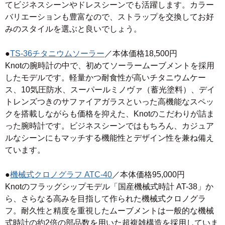
てビジネスシーンやドレスシーンでも活躍します。カラー
バリエーションも豊富なので、ストラップを交換してお好
みのスタイルを選ぶと良いでしょう。
●
TS-36チタニウムソーラー
／本体価格18,500円
Knotの腕時計の中で、初めてソーラームーブメントを採用
したモデルです。軽量かつ耐食性が高いチタニウムケー
ス、10気圧防水、スーパールミノヴァ（蓄光塗料）、デイ
トレンズつきのサファイアガラスといった高機能なスペッ
クを搭載しながらも価格を抑えた、Knotのこだわりが詰ま
った腕時計です。ビジネスシーンではもちろん、カジュア
ルなシーンにもマッチする機能性とデザイン性を兼ね備え
ています。
●
機械式クロノグラフ ATC-40
／本体価格95,000円
Knotのフラッグシップモデル「国産機械式時計 AT-38」か
ら、さらなる高みを目指して作られた機械式クロノグラ
フ。耐久性と精度を重視したムーブメントは一般的な機械
式時計の約2倍の部品数を用いた超複雑構造を採用していま