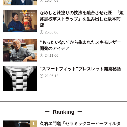
26.04.09
なめしと漆塗りの技法を融合させた匠─『姫
路黒桟革ストラップ』を生み出した坂本商
店
25.03.06
“もったいない”から生まれたスキモレザー
開発のアイデア
24.11.06
“スマートフィット”ブレスレット開発秘話
21.06.12
Ranking
久右ヱ門窯「セラミックコーヒーフィルタ