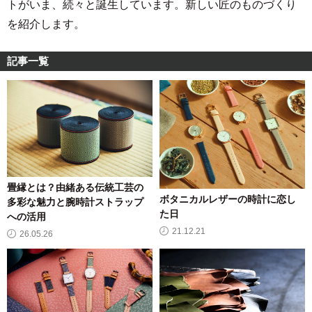
トがいま、続々と誕生しています。新しい匠のものづくり
を紹介します。
記事一覧
畳縁とは？由緒ある伝統工芸の
ボタニカルレザーの時計に恋し
多彩な魅力と腕時計ストラップ
た日
への活用
21.12.21
26.05.26