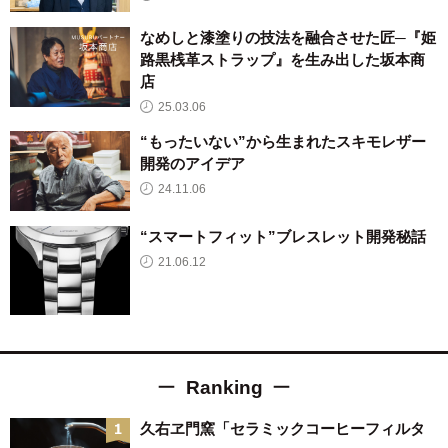
なめしと漆塗りの技法を融合させた匠─『姫
路黒桟革ストラップ』を生み出した坂本商
店
25.03.06
“もったいない”から生まれたスキモレザー
開発のアイデア
24.11.06
“スマートフィット”ブレスレット開発秘話
21.06.12
Ranking
久右ヱ門窯「セラミックコーヒーフィルタ