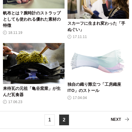
帆布とは？腕時計のストラップ
としても使われる優れた素材の
スカーフに生まれ変わった「手
特徴
ぬぐい」
18.11.19
17.11.11
独自の織り際立つ「工房織座
来待瓦の元祖「亀谷窯業」が生
ITO」のストール
んだ瓦食器
17.04.04
17.06.23
1
2
NEXT