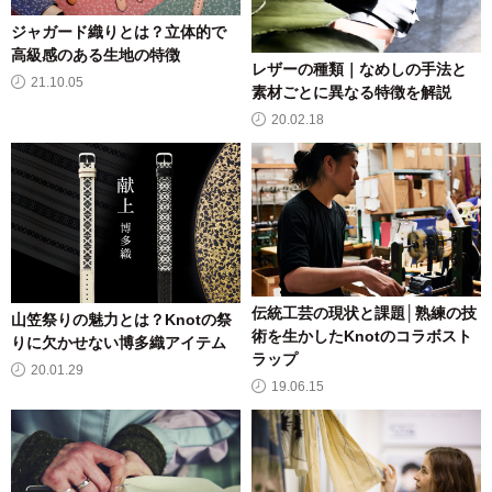
ジャガード織りとは？立体的で
高級感のある生地の特徴
レザーの種類｜なめしの手法と
21.10.05
素材ごとに異なる特徴を解説
20.02.18
伝統工芸の現状と課題│熟練の技
山笠祭りの魅力とは？Knotの祭
術を生かしたKnotのコラボスト
りに欠かせない博多織アイテム
ラップ
20.01.29
19.06.15