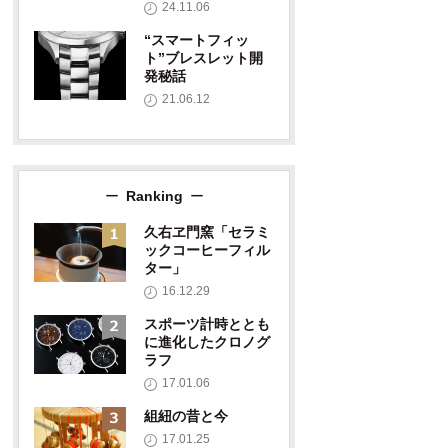
24.11.06
“スマートフィッ
ト”ブレスレット開
発秘話
21.06.12
Ranking
久右ヱ門窯「セラミ
ックコーヒーフィル
ター」
16.12.29
スポーツ計時ととも
に進化したクロノグ
ラフ
17.01.06
組紐の昔と今
17.01.25