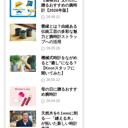
【価格別】父の日に
贈るおすすめの腕時
計【2026年版】
26.06.12
畳縁とは？由緒ある
伝統工芸の多彩な魅
力と腕時計ストラッ
プへの活用
26.05.26
機械式時計をながめ
ると”癒し”になる？
【Knotスタッフに
聞いてみた】
26.05.12
母の日に贈るおすす
め腕時計
26.04.20
天然木を0.1mmに削
る──「縫える木」
が拓いた新しい時計