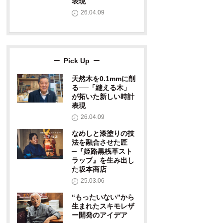
表現
26.04.09
Pick Up
天然木を0.1mmに削
る──「縫える木」
が拓いた新しい時計
表現
26.04.09
なめしと漆塗りの技
法を融合させた匠
─『姫路黒桟革スト
ラップ』を生み出し
た坂本商店
25.03.06
“もったいない”から
生まれたスキモレザ
ー開発のアイデア