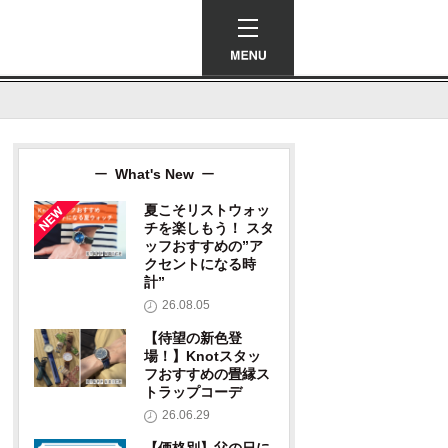
ーで結ぶ、日本と、時計と、もの作
What's New
夏こそリストウォッ
チを楽しもう！ スタ
ッフおすすめの”ア
クセントになる時
計”
26.08.05
【待望の新色登
場！】Knotスタッ
フおすすめの畳縁ス
トラップコーデ
26.06.29