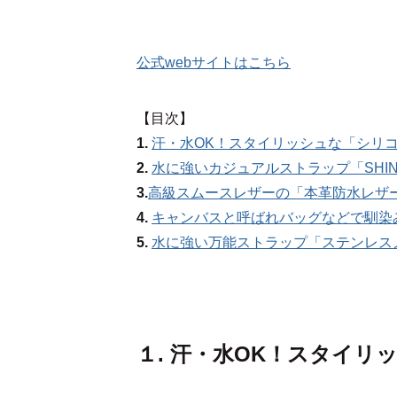
公式webサイトはこちら
【目次】
1.
汗・水OK！スタイリッシュな「シリ
2.
水に強いカジュアルストラップ「SHIN
3.
高級スムースレザーの「本革防水レザ
4.
キャンバスと呼ばれバッグなどで馴染
5.
水に強い万能ストラップ「ステンレス
１. 汗・水OK！スタイ