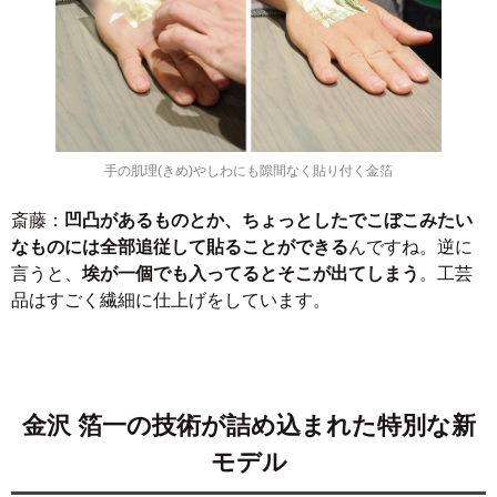
手の肌理(きめ)やしわにも隙間なく貼り付く金箔
斎藤：
凹凸があるものとか、ちょっとしたでこぼこみたい
なものには全部追従して貼ることができる
んですね。逆に
言うと、
埃が一個でも入ってるとそこが出てしまう
。工芸
品はすごく繊細に仕上げをしています。
金沢 箔一の技術が詰め込まれた特別な新
モデル