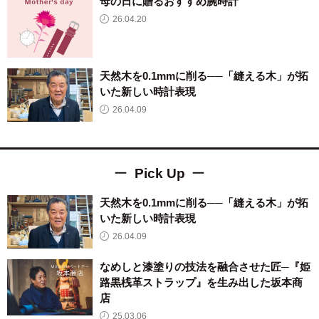
母の日に贈るおすすめ腕時計
26.04.20
天然木を0.1mmに削る──「縫える木」が拓
いた新しい時計表現
26.04.09
Pick Up
天然木を0.1mmに削る──「縫える木」が拓
いた新しい時計表現
26.04.09
なめしと漆塗りの技法を融合させた匠─『姫
路黒桟革ストラップ』を生み出した坂本商
店
25.03.06