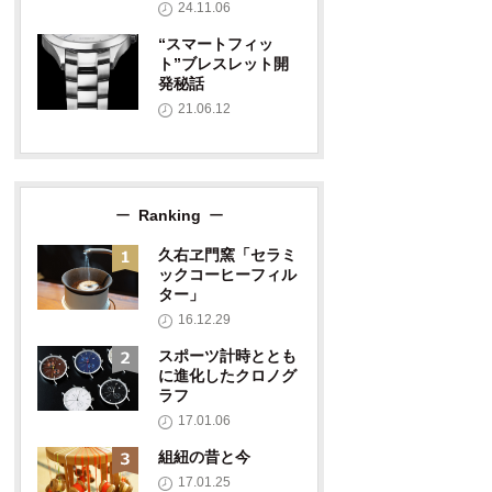
24.11.06
“スマートフィッ
ト”ブレスレット開
発秘話
21.06.12
Ranking
久右ヱ門窯「セラミ
ックコーヒーフィル
ター」
16.12.29
スポーツ計時ととも
に進化したクロノグ
ラフ
17.01.06
組紐の昔と今
17.01.25