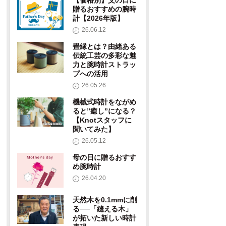
【価格別】父の日に
贈るおすすめの腕時
計【2026年版】
26.06.12
畳縁とは？由緒ある
伝統工芸の多彩な魅
力と腕時計ストラッ
プへの活用
26.05.26
機械式時計をながめ
ると”癒し”になる？
【Knotスタッフに
聞いてみた】
26.05.12
母の日に贈るおすす
め腕時計
26.04.20
天然木を0.1mmに削
る──「縫える木」
が拓いた新しい時計