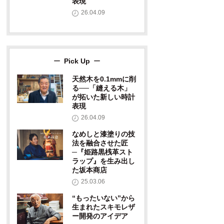
表現
26.04.09
Pick Up
天然木を0.1mmに削
る──「縫える木」
が拓いた新しい時計
表現
26.04.09
なめしと漆塗りの技
法を融合させた匠
─『姫路黒桟革スト
ラップ』を生み出し
た坂本商店
25.03.06
“もったいない”から
生まれたスキモレザ
ー開発のアイデア