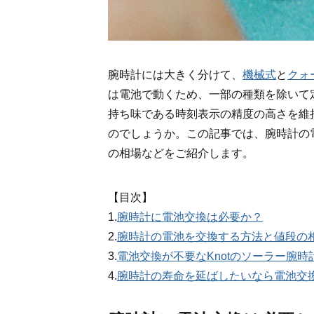
腕時計には大きく分けて、
機械式
と
クォ
は電池で動くため、一部の種類を除いて
持ち味である時刻表示の精度の高さを維
のでしょうか。この記事では、腕時計の
の相場などをご紹介します。
【目次】
1.
腕時計に電池交換は必要か？
2.
腕時計の電池を交換する方法と値段の
3.
電池交換が不要なKnotのソーラー腕時
4.
腕時計の寿命を延ばしたいなら電池交