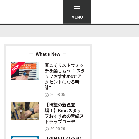
ーで結ぶ、日本と、時計と、もの作
What's New
夏こそリストウォッ
チを楽しもう！ スタ
ッフおすすめの”ア
クセントになる時
計”
26.08.05
【待望の新色登
場！】Knotスタッ
フおすすめの畳縁ス
トラップコーデ
26.06.29