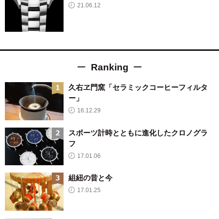
21.06.12
Ranking
久右ヱ門窯「セラミックコーヒーフィルタ
ー」
16.12.29
スポーツ計時とともに進化したクロノグラ
フ
17.01.06
組紐の昔と今
17.01.25