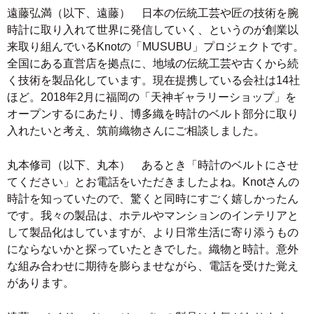
遠藤弘満（以下、遠藤） 日本の伝統工芸や匠の技術を腕
時計に取り入れて世界に発信していく、というのが創業以
来取り組んでいるKnotの「MUSUBU」プロジェクトです。
全国にある直営店を拠点に、地域の伝統工芸や古くから続
く技術を製品化しています。現在提携している会社は14社
ほど。2018年2月に福岡の「天神ギャラリーショップ」を
オープンするにあたり、博多織を時計のベルト部分に取り
入れたいと考え、筑前織物さんにご相談しました。
丸本修司（以下、丸本） あるとき「時計のベルトにさせ
てください」とお電話をいただきましたよね。Knotさんの
時計を知っていたので、驚くと同時にすごく嬉しかったん
です。我々の製品は、ホテルやマンションのインテリアと
して製品化はしていますが、より日常生活に寄り添うもの
にならないかと探っていたときでした。織物と時計。意外
な組み合わせに期待を膨らませながら、電話を受けた覚え
があります。