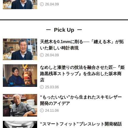
26.04.09
Pick Up
天然木を0.1mmに削る──「縫える木」が拓
いた新しい時計表現
26.04.09
なめしと漆塗りの技法を融合させた匠─『姫
路黒桟革ストラップ』を生み出した坂本商
店
25.03.06
“もったいない”から生まれたスキモレザー
開発のアイデア
24.11.06
“スマートフィット”ブレスレット開発秘話