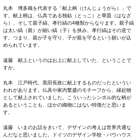
丸本 博多織を代表する「献上柄（けんじょうがら）」で
す。献上柄は、仏具である独鈷（とっこ）と華皿（はなざ
ら）、そして親子縞、孝行縞の4種類からなります。親子縞
は太い縞（親）が細い縞（子）を挟み、孝行縞はその逆で
す。つまり、親が子を守り、子が親を守るという願いが込
められています。
遠藤 献上というのはお上に献上していた、ということで
すか。
丸本 江戸時代、黒田長政に献上するものだったというい
われがあります。仏具や家内繁盛のモチーフから、縁起物
として献上されていました。こういったシンボル的な柄が
あるということも、ほかの織物にはない特徴だと思いま
す。
遠藤 いまのお話をきいて、デザインの考えは世界共通な
んだなと思いました。ドイツのデザイン学校・バウハウス