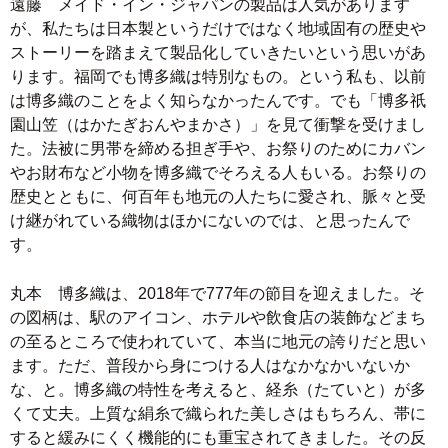
遠藤 メイド・イン・ジャパンの製品は人気があります
が、私たちは日本製というだけではなく地域固有の歴史や
ストーリーを踏まえて製品化していきたいという思いがあ
ります。福岡でも博多織は特別なもの。という私も、以前
は博多織のことをよく知らなかったんです。でも「博多祇
園山笠（はかたぎおんやまかさ）」を見て衝撃を受けまし
た。法被に男帯を締める担ぎ手や、お祭りのためにカバン
やお財布など小物を博多織でそろえる人もいる。お祭りの
歴史とともに、何百年も地元の人たちに愛され、脈々と受
け継がれている織物はほかにないのでは、と思ったんで
す。
丸本 博多織は、2018年で777年の節目を迎えました。そ
の図柄は、駅のアイコン、ホテルや飲食店の装飾などまち
の至るところで使われていて、本当に地元の誇りだと思い
ます。ただ、普段から身につける人はなかなかいないか
な、と。博多織の特性を考えると、経糸（たていと）が多
くて丈夫。上質な絹糸で織られた美しさはもちろん、帯に
すると緩みにくく機能的にも重宝されてきました。その反