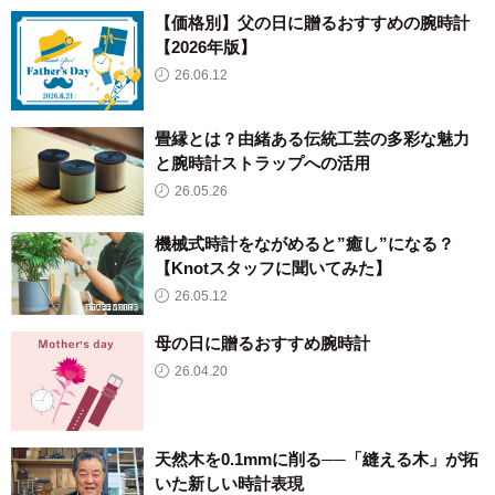
【価格別】父の日に贈るおすすめの腕時計
【2026年版】
26.06.12
畳縁とは？由緒ある伝統工芸の多彩な魅力
と腕時計ストラップへの活用
26.05.26
機械式時計をながめると”癒し”になる？
【Knotスタッフに聞いてみた】
26.05.12
母の日に贈るおすすめ腕時計
26.04.20
天然木を0.1mmに削る──「縫える木」が拓
いた新しい時計表現