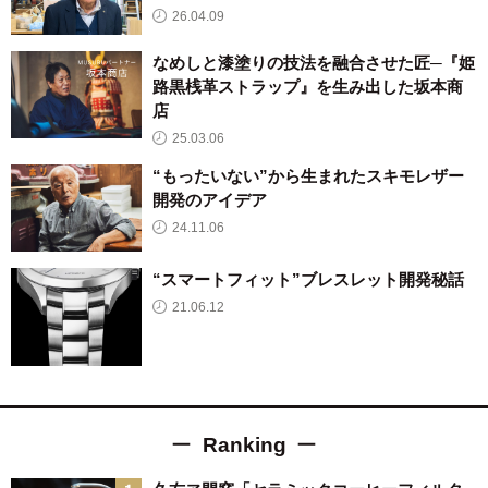
26.04.09
なめしと漆塗りの技法を融合させた匠─『姫
路黒桟革ストラップ』を生み出した坂本商
店
25.03.06
“もったいない”から生まれたスキモレザー
開発のアイデア
24.11.06
“スマートフィット”ブレスレット開発秘話
21.06.12
Ranking