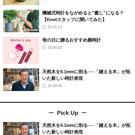
機械式時計をながめると”癒し”になる？
【Knotスタッフに聞いてみた】
26.05.12
母の日に贈るおすすめ腕時計
26.04.20
天然木を0.1mmに削る──「縫える木」が拓
いた新しい時計表現
26.04.09
Pick Up
天然木を0.1mmに削る──「縫える木」が拓
いた新しい時計表現