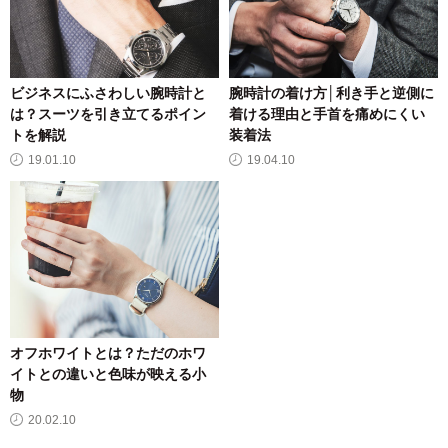
ビジネスにふさわしい腕時計と
腕時計の着け方│利き手と逆側に
は？スーツを引き立てるポイン
着ける理由と手首を痛めにくい
トを解説
装着法
19.01.10
19.04.10
オフホワイトとは？ただのホワ
イトとの違いと色味が映える小
物
20.02.10