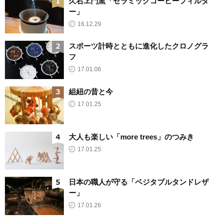
久右ヱ門窯「セラミックコーヒーフィルタ
ー」
16.12.29
スポーツ計時とともに進化したクロノグラ
フ
17.01.06
組紐の昔と今
17.01.25
大人も楽しい「more trees」のつみき
17.01.25
日本の職人が守る「ベジタブルタンドレザ
ー」
17.01.26