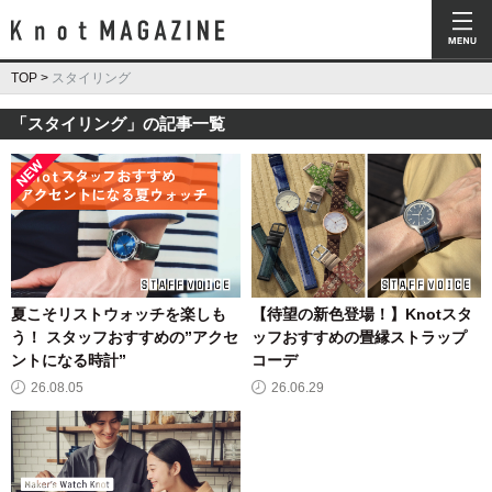
Knot Magazine ノットマガジン
TOP
>
スタイリング
「スタイリング」の記事一覧
夏こそリストウォッチを楽しも
【待望の新色登場！】Knotスタ
う！ スタッフおすすめの”アクセ
ッフおすすめの畳縁ストラップ
ントになる時計”
コーデ
26.08.05
26.06.29