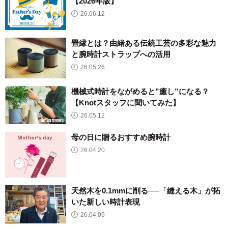
【2026年版】
26.06.12
畳縁とは？由緒ある伝統工芸の多彩な魅力
と腕時計ストラップへの活用
26.05.26
機械式時計をながめると”癒し”になる？
【Knotスタッフに聞いてみた】
26.05.12
母の日に贈るおすすめ腕時計
26.04.20
天然木を0.1mmに削る──「縫える木」が拓
いた新しい時計表現
26.04.09