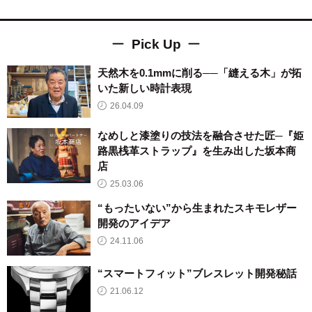
Pick Up
天然木を0.1mmに削る──「縫える木」が拓
いた新しい時計表現
26.04.09
なめしと漆塗りの技法を融合させた匠─『姫
路黒桟革ストラップ』を生み出した坂本商
店
25.03.06
“もったいない”から生まれたスキモレザー
開発のアイデア
24.11.06
“スマートフィット”ブレスレット開発秘話
21.06.12