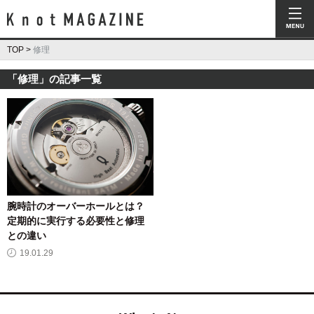
Knot Magazine ノットマガジン
TOP
>
修理
「修理」の記事一覧
腕時計のオーバーホールとは？
定期的に実行する必要性と修理
との違い
19.01.29