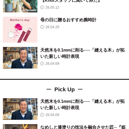
【Knotスタッフに聞いてみた】
26.05.12
母の日に贈るおすすめ腕時計
26.04.20
天然木を0.1mmに削る──「縫える木」が拓
いた新しい時計表現
26.04.09
Pick Up
天然木を0.1mmに削る──「縫える木」が拓
いた新しい時計表現
26.04.09
なめしと漆塗りの技法を融合させた匠─『姫