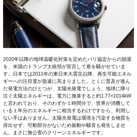
2020年以降の地球温暖化対策を定めたパリ協定からの脱退
を、米国のトランプ大統領が宣言して巷を騒がせていま
す。日本では2011年の東日本大震災以降、再生可能エネル
ギーへの注目度が急速に高まりました。とくに普及が進ん
だ発電方法のひとつが、太陽光発電でしょう。地球に降り
注ぐ太陽エネルギーは、電力に換算すると約1.77×1014kW
と言われており、そのわずか１時間分で、世界が消費して
いる１年分のエネルギーに相当するわけですから、利用し
ない手はありません。太陽光発電は環境を汚染する物質を
排出せず、可動部分がないため振動や騒音も発生しませ
ん。まさに無公害のクリーンエネルギーです。