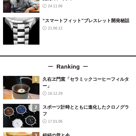
24.11.06
“スマートフィット”ブレスレット開発秘話
21.06.12
Ranking
久右ヱ門窯「セラミックコーヒーフィルタ
ー」
16.12.29
スポーツ計時とともに進化したクロノグラ
フ
17.01.06
組紐の昔と今