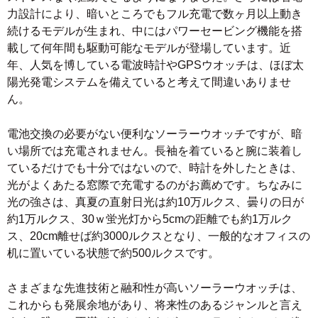
力設計により、暗いところでもフル充電で数ヶ月以上動き
続けるモデルが生まれ、中にはパワーセービング機能を搭
載して何年間も駆動可能なモデルが登場しています。近
年、人気を博している電波時計やGPSウオッチは、ほぼ太
陽光発電システムを備えていると考えて間違いありませ
ん。
電池交換の必要がない便利なソーラーウオッチですが、暗
い場所では充電されません。長袖を着ていると腕に装着し
ているだけでも十分ではないので、時計を外したときは、
光がよくあたる窓際で充電するのがお薦めです。ちなみに
光の強さは、真夏の直射日光は約10万ルクス、曇りの日が
約1万ルクス、30ｗ蛍光灯から5cmの距離でも約1万ルク
ス、20cm離せば約3000ルクスとなり、一般的なオフィスの
机に置いている状態で約500ルクスです。
さまざまな先進技術と融和性が高いソーラーウオッチは、
これからも発展余地があり、将来性のあるジャンルと言え