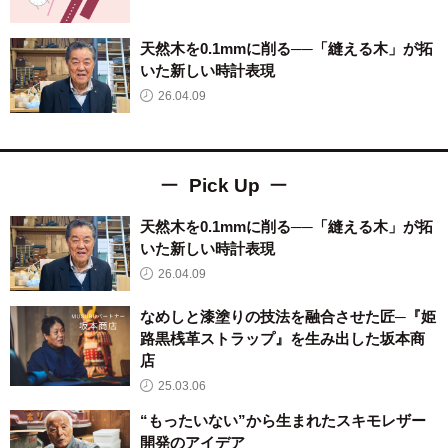
天然木を0.1mmに削る──「縫える木」が拓
いた新しい時計表現
26.04.09
Pick Up
天然木を0.1mmに削る──「縫える木」が拓
いた新しい時計表現
26.04.09
なめしと漆塗りの技法を融合させた匠─『姫
路黒桟革ストラップ』を生み出した坂本商
店
25.03.06
“もったいない”から生まれたスキモレザー
開発のアイデア