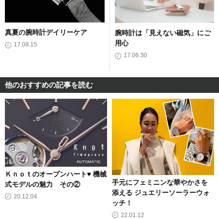
真夏の腕時計デイリーケア
腕時計は「見えない磁気」にご
用心
17.08.15
17.06.30
他のおすすめの記事を読む
Ｋｎｏｔのオープンハート
♥
機械
手元にフェミニンな華やかさを
式モデルの魅力 その②
添える ジュエリーソーラーウォ
20.12.04
ッチ！
22.01.12