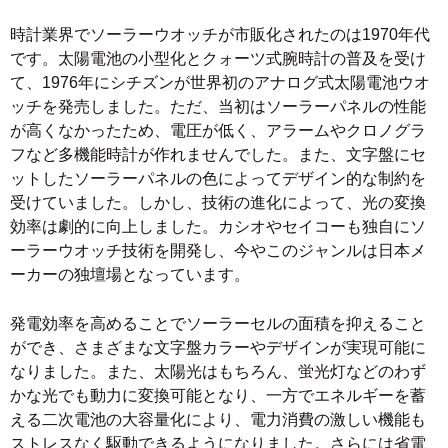
時計業界でソーラーウオッチが市販化されたのは1970年代
です。太陽電池の小型化とクォーツ式腕時計の普及を受け
て、1976年にシチズンが世界初のアナログ式太陽電池ウオ
ッチを発売しました。ただ、当初はソーラーパネルの性能
が高くなかったため、電圧が低く、アラームやクロノグラ
フなど多機能時計が作れませんでした。また、文字盤にセ
ットしたソーラーパネルの色によってデザイン的な制約を
受けていました。しかし、技術の進化によって、光の変換
効率は劇的に向上しました。カシオやセイコーも独自にソ
ーラーウオッチ技術を開発し、今やこのジャンルは日本メ
ーカーの独壇場となっています。
発電効率を高めることでソーラーセルの面積を抑えること
ができ、さまざまな文字盤カラーやデザインが実現可能に
なりました。また、太陽光はもちろん、蛍光灯などのわず
かな光でも動力に変換可能となり、一方でエネルギーを蓄
える二次電池の大容量化により、電力消費の激しい機能も
ストレスなく駆動できるようになりました。さらには省電