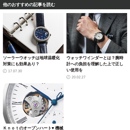
他のおすすめの記事を読む
ウォッチワインダーとは？腕時
ソーラーウオッチは地球温暖化
計への負担を理解した上で正し
対策にも効果あり？
い使用を
17.07.30
20.02.27
Ｋｎｏｔのオープンハート
♥
機械