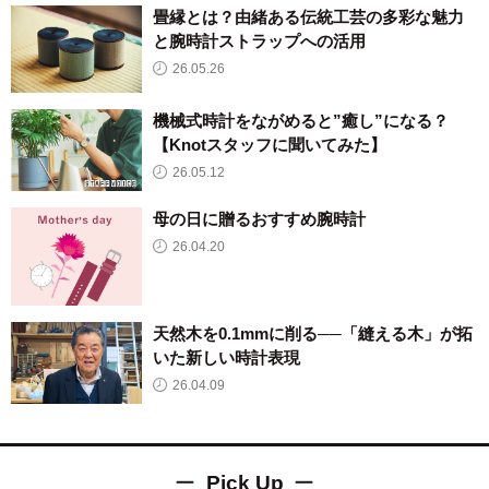
畳縁とは？由緒ある伝統工芸の多彩な魅力
と腕時計ストラップへの活用
26.05.26
機械式時計をながめると”癒し”になる？
【Knotスタッフに聞いてみた】
26.05.12
母の日に贈るおすすめ腕時計
26.04.20
天然木を0.1mmに削る──「縫える木」が拓
いた新しい時計表現
26.04.09
Pick Up