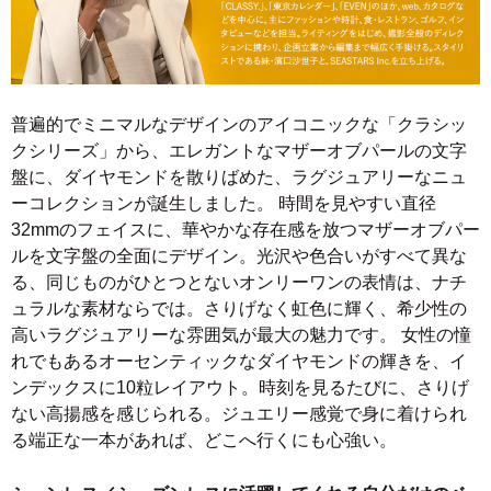
普遍的でミニマルなデザインのアイコニックな「クラシッ
クシリーズ」から、エレガントなマザーオブパールの文字
盤に、ダイヤモンドを散りばめた、ラグジュアリーなニュ
ーコレクションが誕生しました。 時間を見やすい直径
32mmのフェイスに、華やかな存在感を放つマザーオブパー
ルを文字盤の全面にデザイン。光沢や色合いがすべて異な
る、同じものがひとつとないオンリーワンの表情は、ナチ
ュラルな素材ならでは。さりげなく虹色に輝く、希少性の
高いラグジュアリーな雰囲気が最大の魅力です。 女性の憧
れでもあるオーセンティックなダイヤモンドの輝きを、イ
ンデックスに10粒レイアウト。時刻を見るたびに、さりげ
ない高揚感を感じられる。ジュエリー感覚で身に着けられ
る端正な一本があれば、どこへ行くにも心強い。