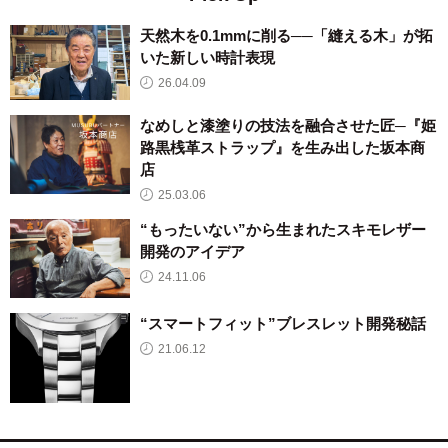
天然木を0.1mmに削る──「縫える木」が拓
いた新しい時計表現
26.04.09
なめしと漆塗りの技法を融合させた匠─『姫
路黒桟革ストラップ』を生み出した坂本商
店
25.03.06
“もったいない”から生まれたスキモレザー
開発のアイデア
24.11.06
“スマートフィット”ブレスレット開発秘話
21.06.12