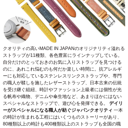
クオリティの高いMADE IN JAPANのオリジナリティ溢れる
ストラップが11種類、各色豊富にラインナップしている。
自分だけのとっておきのお気に入りストラップを見つける
のに、あれこれ悩むのも何だか楽しい時間に。抗アレルギ
ーにも対応しているステンレスリンクストラップや、専門
の職人が鞣しを施したレザーストラップ、日本古来の伝統
を受け継ぐ組紐、時計やファッション上級者には個性が光
る帆布や織物、デニムや傘生地など、あまりほかにはない
スペシャルなストラップで、遊び心を発揮できる。
デイリ
ーがスペシャルになる職人が紡ぐジャパンクオリティ
一本
の時計が生まれる工程にはいくつものストーリーがあり、
80種類以上の時計も400種類以上のストラップも全国の職