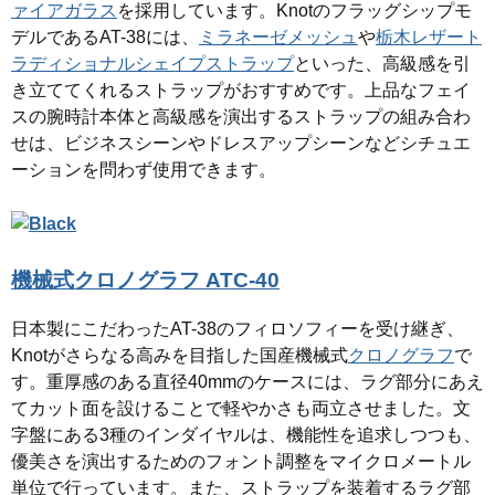
ァイアガラス
を採用しています。Knotのフラッグシップモ
デルであるAT-38には、
ミラネーゼメッシュ
や
栃木レザート
ラディショナルシェイプストラップ
といった、高級感を引
き立ててくれるストラップがおすすめです。上品なフェイ
スの腕時計本体と高級感を演出するストラップの組み合わ
せは、ビジネスシーンやドレスアップシーンなどシチュエ
ーションを問わず使用できます。
機械式クロノグラフ ATC-40
日本製にこだわったAT-38のフィロソフィーを受け継ぎ、
Knotがさらなる高みを目指した国産機械式
クロノグラフ
で
す。重厚感のある直径40mmのケースには、ラグ部分にあえ
てカット面を設けることで軽やかさも両立させました。文
字盤にある3種のインダイヤルは、機能性を追求しつつも、
優美さを演出するためのフォント調整をマイクロメートル
単位で行っています。また、ストラップを装着するラグ部