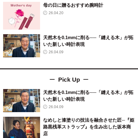
母の日に贈るおすすめ腕時計
26.04.20
天然木を0.1mmに削る──「縫える木」が拓
いた新しい時計表現
26.04.09
Pick Up
天然木を0.1mmに削る──「縫える木」が拓
いた新しい時計表現
26.04.09
なめしと漆塗りの技法を融合させた匠─『姫
路黒桟革ストラップ』を生み出した坂本商
店