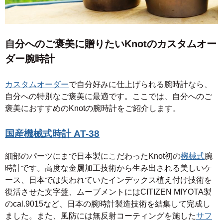
自分へのご褒美に贈りたいKnotのカスタムオー
ダー腕時計
カスタムオーダー
で自分好みに仕上げられる腕時計なら、
自分への特別なご褒美に最適です。ここでは、自分へのご
褒美におすすめのKnotの腕時計をご紹介します。
国産機械式時計 AT-38
細部のパーツにまで日本製にこだわったKnot初の
機械式
腕
時計です。高度な金属加工技術から生み出される美しいケ
ース、日本では失われていたインデックス植え付け技術を
復活させた文字盤、ムーブメントにはCITIZEN MIYOTA製
のcal.9015など、日本の腕時計製造技術を結集して完成し
ました。また、風防には無反射コーティングを施した
サフ