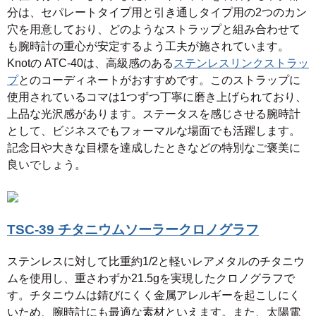
分は、セパレートタイプ用と引き通しタイプ用の2つのカン
穴を用意しており、どのようなストラップと組み合わせて
も腕時計の重心が安定するよう工夫が施されています。
Knotの ATC-40は、高級感のある
ステンレスリンクストラッ
プ
とのコーディネートがおすすめです。このストラップに
使用されているコマは1つずつ丁寧に磨き上げられており、
上品な光沢感があります。ステータスを感じさせる腕時計
として、ビジネスでもフォーマルな場面でも活躍します。
記念日や大きな目標を達成したときなどの特別なご褒美に
良いでしょう。
TSC-39 チタニウムソーラークロノグラフ
ステンレスに対して比重約1/2と軽いレアメタルのチタニウ
ムを使用し、重さわずか21.5gを実現したクロノグラフで
す。チタニウムは錆びにくく金属アレルギーを起こしにく
いため、腕時計にも最適な素材といえます。また、太陽電