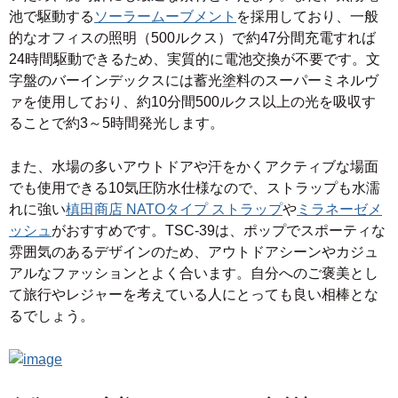
池で駆動する
ソーラームーブメント
を採用しており、一般
的なオフィスの照明（500ルクス）で約47分間充電すれば
24時間駆動できるため、実質的に電池交換が不要です。文
字盤のバーインデックスには蓄光塗料のスーパーミネルヴ
ァを使用しており、約10分間500ルクス以上の光を吸収す
ることで約3～5時間発光します。
また、水場の多いアウトドアや汗をかくアクティブな場面
でも使用できる10気圧防水仕様なので、ストラップも水濡
れに強い
槙田商店 NATOタイプ ストラップ
や
ミラネーゼメ
ッシュ
がおすすめです。TSC-39は、ポップでスポーティな
雰囲気のあるデザインのため、アウトドアシーンやカジュ
アルなファッションとよく合います。自分へのご褒美とし
て旅行やレジャーを考えている人にとっても良い相棒とな
るでしょう。