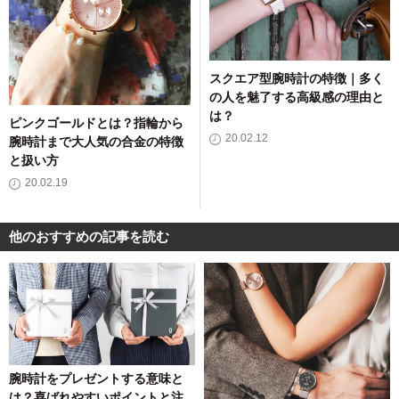
スクエア型腕時計の特徴｜多く
の人を魅了する高級感の理由と
は？
ピンクゴールドとは？指輪から
20.02.12
腕時計まで大人気の合金の特徴
と扱い方
20.02.19
他のおすすめの記事を読む
腕時計をプレゼントする意味と
は？喜ばれやすいポイントと注