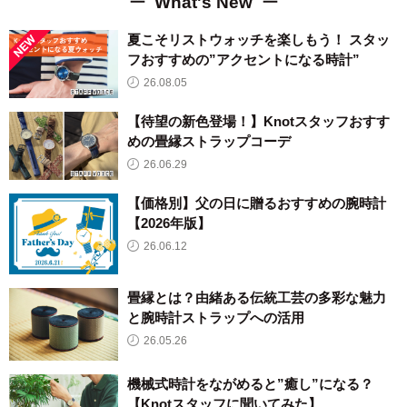
What's New
夏こそリストウォッチを楽しもう！ スタッ
フおすすめの”アクセントになる時計”
26.08.05
【待望の新色登場！】Knotスタッフおすす
めの畳縁ストラップコーデ
26.06.29
【価格別】父の日に贈るおすすめの腕時計
【2026年版】
26.06.12
畳縁とは？由緒ある伝統工芸の多彩な魅力
と腕時計ストラップへの活用
26.05.26
機械式時計をながめると”癒し”になる？
【Knotスタッフに聞いてみた】