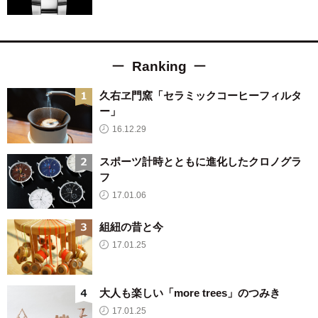
Ranking
久右ヱ門窯「セラミックコーヒーフィルタ
ー」
16.12.29
スポーツ計時とともに進化したクロノグラ
フ
17.01.06
組紐の昔と今
17.01.25
大人も楽しい「more trees」のつみき
17.01.25