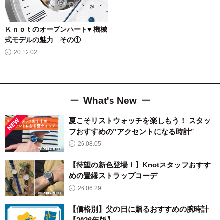
Ｋｎｏｔのオープンハート
♥
機械
式モデルの魅力 その①
20.12.02
What's New
夏こそリストウォッチを楽しもう！ スタッ
フおすすめの”アクセントになる時計”
26.08.05
【待望の新色登場！】Knotスタッフおすす
めの畳縁ストラップコーデ
26.06.29
【価格別】父の日に贈るおすすめの腕時計
【2026年版】