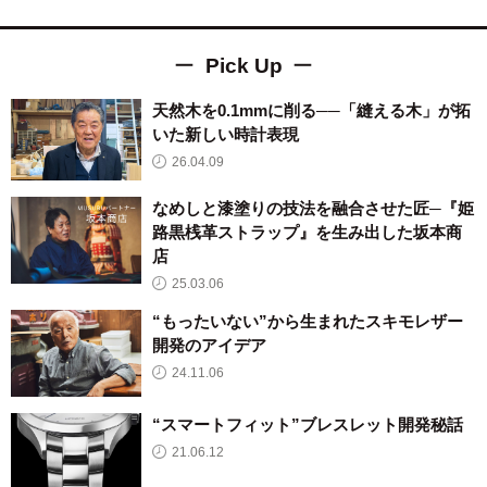
Pick Up
天然木を0.1mmに削る──「縫える木」が拓
いた新しい時計表現
26.04.09
なめしと漆塗りの技法を融合させた匠─『姫
路黒桟革ストラップ』を生み出した坂本商
店
25.03.06
“もったいない”から生まれたスキモレザー
開発のアイデア
24.11.06
“スマートフィット”ブレスレット開発秘話
21.06.12