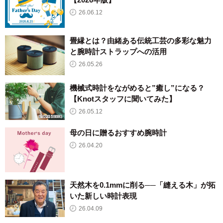
26.06.12
畳縁とは？由緒ある伝統工芸の多彩な魅力
と腕時計ストラップへの活用
26.05.26
機械式時計をながめると”癒し”になる？
【Knotスタッフに聞いてみた】
26.05.12
母の日に贈るおすすめ腕時計
26.04.20
天然木を0.1mmに削る──「縫える木」が拓
いた新しい時計表現
26.04.09